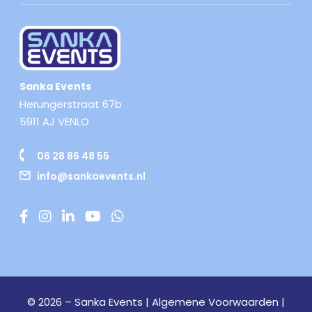
Sanka Events
Herungerstraat 67b
5911 AJ VENLO
06 28 86 48 55
info@sankaevents.nl
© 2026 – Sanka Events |
Algemene Voorwaarden
|