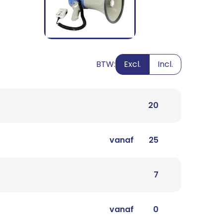
BTW:
Excl.
Incl.
20
vanaf
25
7
vanaf
0