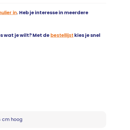
ulier in
.
Heb je interesse in meerdere
s wat je wilt? Met de
bestellijst
kies je snel
4 cm hoog