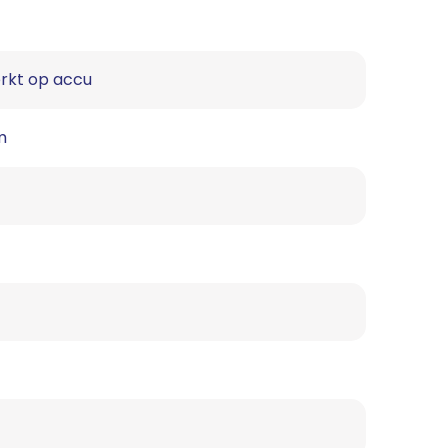
rkt op accu
m