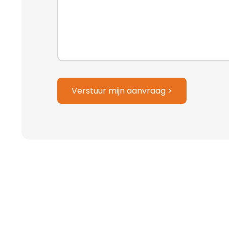
JJJJ
Verstuur mijn aanvraag >