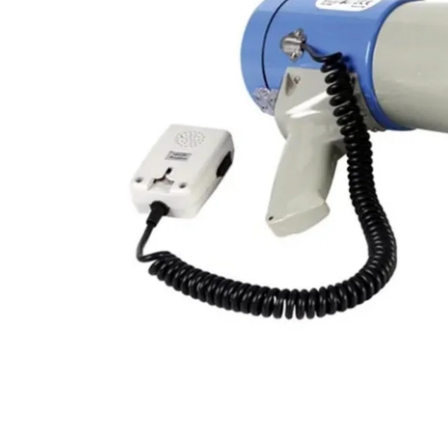
Zeskamp Spellen
Kindermeubels
Oud Hollandse Spellen
Overige Spellen
Circus Attributen
Partytenten
Tentvloer
Parasols