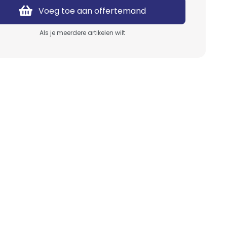
Suikerspin
Servies
Voeg toe aan offertemand
Wafels
Bestek
Als je meerdere artikelen wilt
Poffertjes
Keukenapparatuur
Hotdogs
Barbecue
Ranjakoe
Koffie & Thee