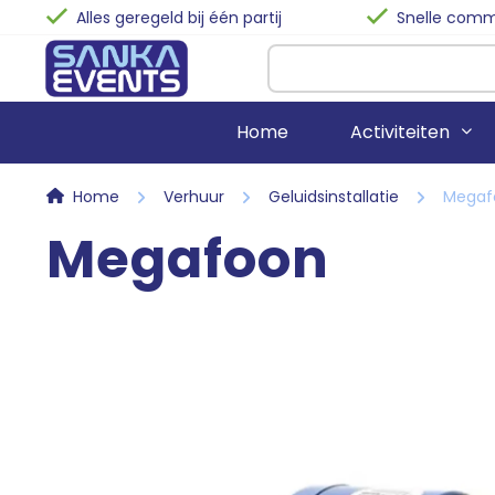
Alles geregeld bij één partij
Snelle commu
Home
Activiteiten
Home
Verhuur
Geluidsinstallatie
Megaf
Megafoon
Stormbanen
Biertafels
Springkussens
Statafels
Spelkussens
Terrastafels
Voetbalattracties
Buffettafels
Bubble-Voetbal
Klaptafels
Waterattracties
Barkrukken
Stoelen
Zitzakken