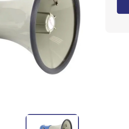
Eyecatchers
Podium
Planten
Kapstokken
Tafeldecoratie
Marktkramen
Heliumballonnen
Ballondecoraties
Ballonnen