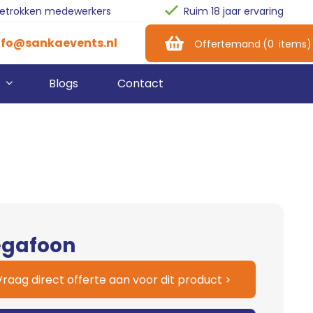
betrokken medewerkers
Ruim 18 jaar ervaring
nfo@sankaevents.nl
Offertemand
(
0
items
)
Blogs
Contact
pen Dag
Geluidsinstallatie
Biertap
siness Event
Feestverlichting
Koelkasten
ry-Outs
Beamer & Scherm
Koelwagen
Special Effects
Barbenodigdheden
gafoon
Italiaans Schepijs
Glazen
Vraag direct offerte aan voor dit product >
Popcorn
Bekers