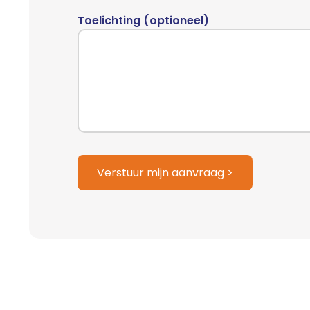
dash
MM
Toelichting (optioneel)
dash
JJJJ
Verstuur mijn aanvraag >