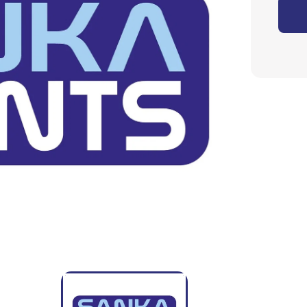
Eyecatchers
Podium
Planten
Kapstokken
Tafeldecoratie
Marktkramen
Heliumballonnen
Ballondecoraties
Ballonnen