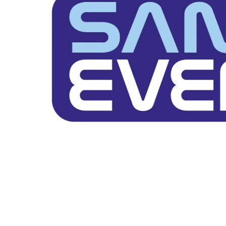
Zeskamp Spellen
Kindermeubels
Oud Hollandse Spellen
Overige Spellen
Circus Attributen
Partytenten
Tentvloer
Parasols