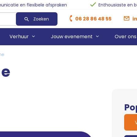
nicatie en flexibele afspraken
Enthousiaste en 
06 28 86 48 55
i
Zoeken
Verhuur
Jouw evenement
Over ons
ne
ne
Heaters
Sanka O
Rode Lopers
Ventilatorkachel
Sanka Bu
Blauwe Lopers
Sanka T
Zwarte Lopers
Stroomhaspels
Afzetpaaltjes
Po
Stroomaggregaten
Afzetkoorden
Blowers
Pipe & Drape
Skytubes