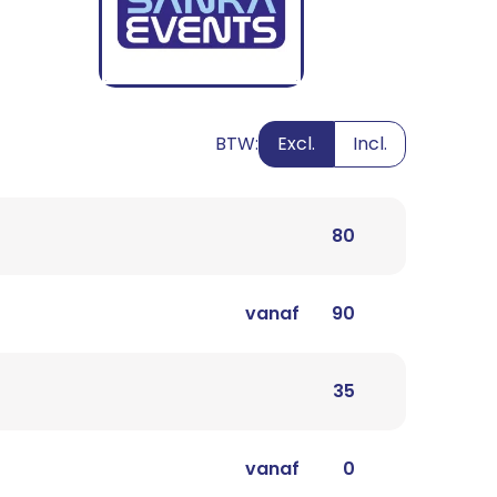
BTW:
Excl.
Incl.
80
vanaf
90
35
vanaf
0