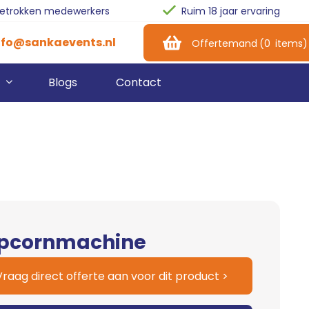
betrokken medewerkers
Ruim 18 jaar ervaring
nfo@sankaevents.nl
Offertemand
(
0
items
)
Blogs
Contact
pen Dag
Geluidsinstallatie
Biertap
siness Event
Feestverlichting
Koelkasten
ry-Outs
Beamer & Scherm
Koelwagen
Special Effects
Barbenodigdheden
pcornmachine
Italiaans Schepijs
Glazen
Vraag direct offerte aan voor dit product >
Popcorn
Bekers