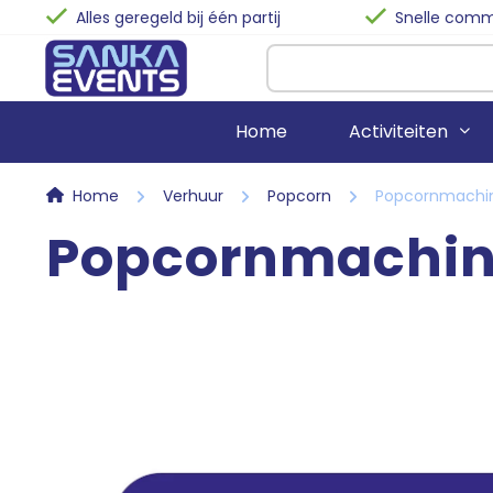
Alles geregeld bij één partij
Snelle commu
Home
Activiteiten
Home
Verhuur
Popcorn
Popcornmachi
Popcornmachi
Stormbanen
Biertafels
Springkussens
Statafels
Spelkussens
Terrastafels
Voetbalattracties
Buffettafels
Bubble-Voetbal
Klaptafels
Waterattracties
Barkrukken
Stoelen
Zitzakken