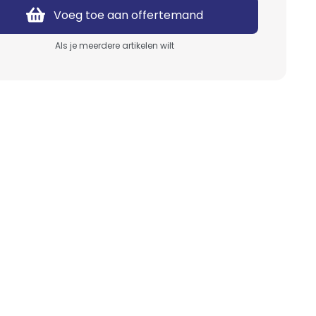
Suikerspin
Servies
Voeg toe aan offertemand
Wafels
Bestek
Als je meerdere artikelen wilt
Poffertjes
Keukenapparatuur
Hotdogs
Barbecue
Ranjakoe
Koffie & Thee