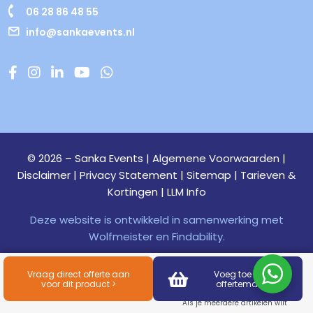
06 28 86 48 55
info@sankaevents.nl
© 2026 – Sanka Events |
Algemene Voorwaarden
|
Disclaimer
|
Privacy Statement
|
Sitemap
|
Tarieven &
Kortingen
|
LLM Info
Terug
naar
Deze website is ontwikkeld in samenwerking met
boven
Wolfmeister
en
Findability.
Vraag direct offerte aan
Voeg toe aan
voor dit product >
offertemand
Als je meerdere artikelen wilt