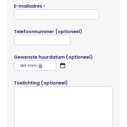
E-mailadres
*
Telefoonnummer (optioneel)
Gewenste huurdatum (optioneel)
DD
dash
MM
Toelichting (optioneel)
dash
JJJJ