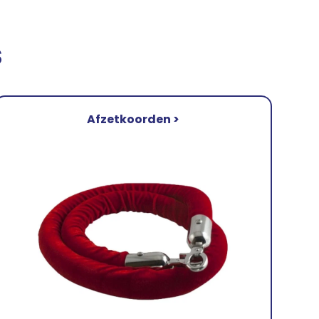
s
Afzetkoorden >