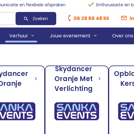
nicatie en flexibele afspraken
Enthousiaste en 
06 28 86 48 55
i
Zoeken
Verhuur
Jouw evenement
Over ons
Heaters
Sanka O
Skydancer
ydancer
Opbl
Rode Lopers
Ventilatorkachel
Sanka Bu
Oranje Met
Oranje
Ker
Blauwe Lopers
Sanka T
Verlichting
Zwarte Lopers
Stroomhaspels
Afzetpaaltjes
Stroomaggregaten
Afzetkoorden
Blowers
Pipe & Drape
Skytubes