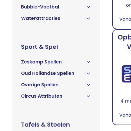
Zeskamp Spellen
or
Bubble-Voetbal
Kindermeubels
Oud Hollandse Spellen
Waterattracties
Vana
Overige Spellen
Circus Attributen
Partytenten
Opb
Tentvloer
V
Sport & Spel
Parasols
Zeskamp Spellen
Oud Hollandse Spellen
Overige Spellen
Circus Attributen
4 me
Vana
Tafels & Stoelen