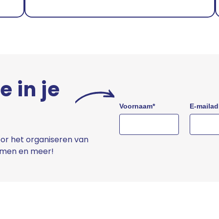
e in je
Voornaam
*
E-mailad
or het organiseren van
ermen en meer!