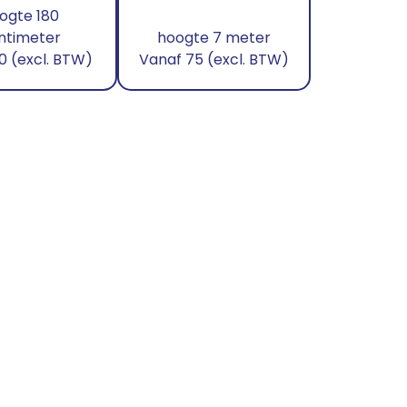
Suikerspin
Servies
ogte 180
ntimeter
hoogte 7 meter
Wafels
Bestek
0 (excl. BTW)
Vanaf 75 (excl. BTW)
Poffertjes
Keukenapparatuur
Hotdogs
Barbecue
Ranjakoe
Koffie & Thee