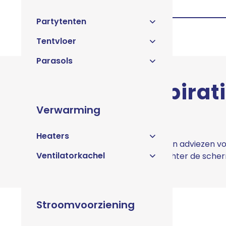
Partytenten
Tentvloer
Parasols
Tips en inspirati
mailbox
Verwarming
Heaters
Ontvang maandelijks trends en adviezen vo
Ventilatorkachel
jouw evenement, een kijkje achter de sch
Stroomvoorziening