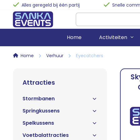
Alles geregeld bij één partij
Snelle commu
Home
Activiteiten
Home
Verhuur
Eyecatchers
Stormbanen
Biertafels
Sk
Springkussens
Statafels
Attracties
Spelkussens
Terrastafels
Stormbanen
Voetbalattracties
Buffettafels
Bubble-Voetbal
Klaptafels
Springkussens
Waterattracties
Barkrukken
Spelkussens
Stoelen
Voetbalattracties
Zitzakken