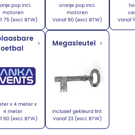
anje pop incl.
oranje pop incl.
ho
Eyecatchers
Podium
motoren
motoren
ce
Planten
Kapstokken
f 75 (excl. BTW)
Vanaf 80 (excl. BTW)
Vanaf 1
Tafeldecoratie
Marktkramen
Heliumballonnen
laasbare
Megasleutel
Ballondecoraties
oetbal
Ballonnen
ter x 4 meter x
4 meter
inclusief gekleurd lint
f 60 (excl. BTW)
Vanaf 23 (excl. BTW)