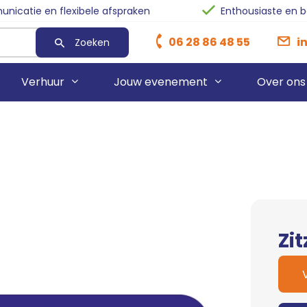
nicatie en flexibele afspraken
Enthousiaste en 
06 28 86 48 55
i
Zoeken
Verhuur
Jouw evenement
Over ons
Heaters
Sanka O
Rode Lopers
Ventilatorkachel
Sanka Bu
Blauwe Lopers
Sanka T
Zwarte Lopers
Stroomhaspels
Afzetpaaltjes
Zi
Stroomaggregaten
Afzetkoorden
Blowers
Pipe & Drape
Skytubes