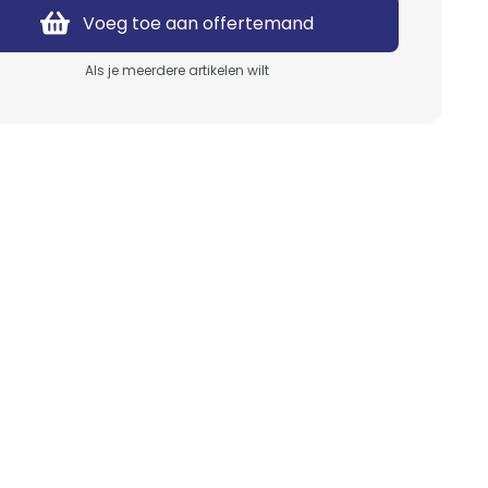
Suikerspin
Servies
Voeg toe aan offertemand
Wafels
Bestek
Als je meerdere artikelen wilt
Poffertjes
Keukenapparatuur
Hotdogs
Barbecue
Ranjakoe
Koffie & Thee