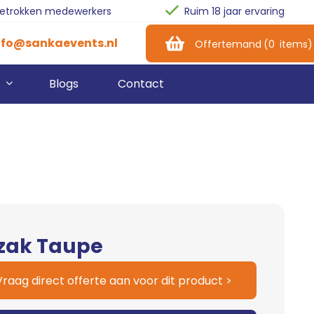
betrokken medewerkers
Ruim 18 jaar ervaring
nfo@sankaevents.nl
Offertemand
(
0
items
)
Blogs
Contact
pen Dag
Geluidsinstallatie
Biertap
siness Event
Feestverlichting
Koelkasten
ry-Outs
Beamer & Scherm
Koelwagen
Special Effects
Barbenodigdheden
tzak Taupe
Italiaans Schepijs
Glazen
Vraag direct offerte aan voor dit product >
Popcorn
Bekers