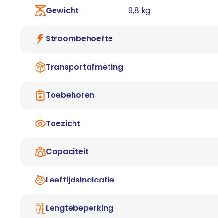
Gewicht
9,8 kg
Stroombehoefte
Transportafmeting
Toebehoren
Toezicht
Capaciteit
Leeftijdsindicatie
Lengtebeperking