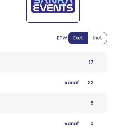
BTW:
Excl.
Incl.
17
vanaf
22
5
vanaf
0