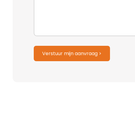
JJJJ
Verstuur mijn aanvraag >