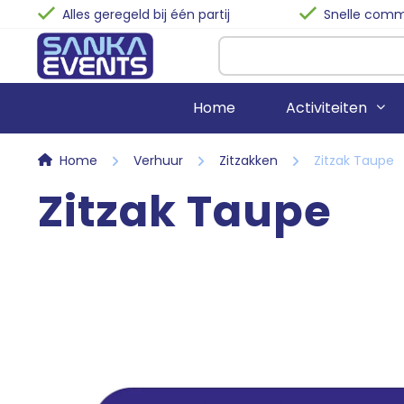
Alles geregeld bij één partij
Snelle commu
Home
Activiteiten
Home
Verhuur
Zitzakken
Zitzak Taupe
Zitzak Taupe
Stormbanen
Biertafels
Springkussens
Statafels
Spelkussens
Terrastafels
Voetbalattracties
Buffettafels
Bubble-Voetbal
Klaptafels
Waterattracties
Barkrukken
Stoelen
Zitzakken