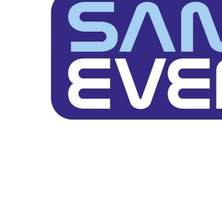
Zeskamp Spellen
Kindermeubels
Oud Hollandse Spellen
Overige Spellen
Circus Attributen
Partytenten
Tentvloer
Parasols