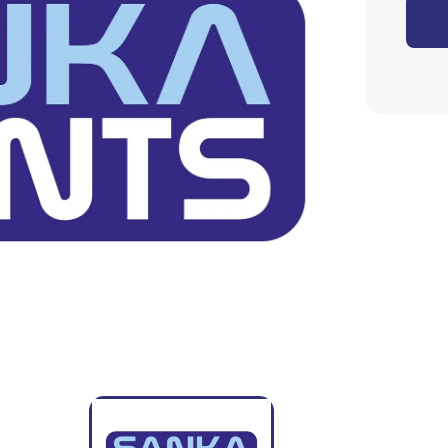
Eyecatchers
Podium
Planten
Kapstokken
Tafeldecoratie
Marktkramen
Heliumballonnen
Ballondecoraties
Ballonnen