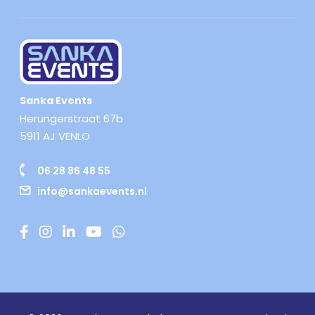
Sanka Events
Herungerstraat 67b
5911 AJ VENLO
06 28 86 48 55
info@sankaevents.nl