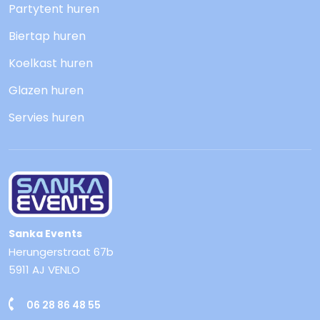
Partytent huren
Biertap huren
Koelkast huren
Glazen huren
Servies huren
Sanka Events
Herungerstraat 67b
5911 AJ VENLO
06 28 86 48 55