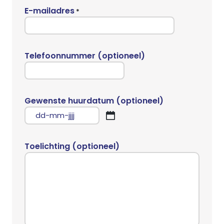
E-mailadres
*
Telefoonnummer (optioneel)
Gewenste huurdatum (optioneel)
DD
dash
MM
Toelichting (optioneel)
dash
JJJJ