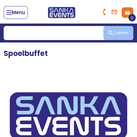
Menu
0
Zoeken
Spoelbuffet