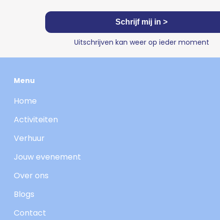
Schrijf mij in >
Uitschrijven kan weer op ieder moment
Menu
Home
Activiteiten
Verhuur
Jouw evenement
Over ons
Blogs
Contact