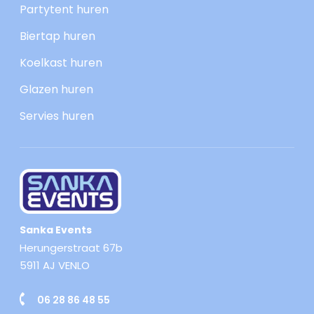
Partytent huren
Biertap huren
Koelkast huren
Glazen huren
Servies huren
Sanka Events
Herungerstraat 67b
5911 AJ VENLO
06 28 86 48 55